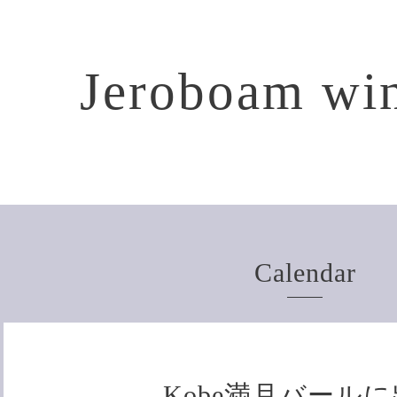
Jeroboam win
Calendar
Kobe満月バール