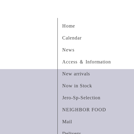
Home
Calendar
News
Access ＆ Information
New arrivals
Now in Stock
Jero-Sp-Selection
NEIGHBOR FOOD
Mail
Delivery