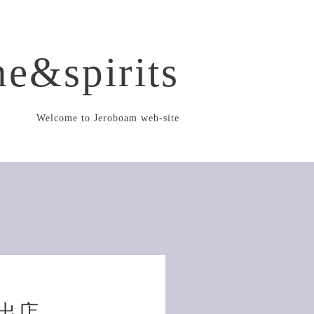
e&spirits
Welcome to Jeroboam web-site
に出店