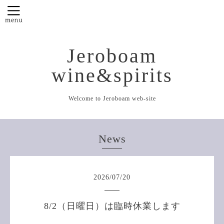
Jeroboam
wine&spirits
Welcome to Jeroboam web-site
News
2026
/
07
/
20
8/2（日曜日）は臨時休業します