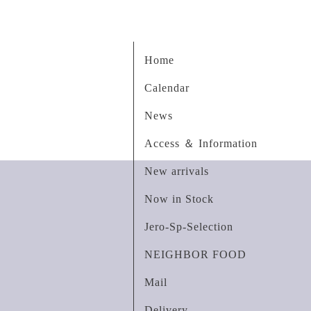
Home
Calendar
News
Access ＆ Information
New arrivals
Now in Stock
Jero-Sp-Selection
NEIGHBOR FOOD
Mail
Delivery