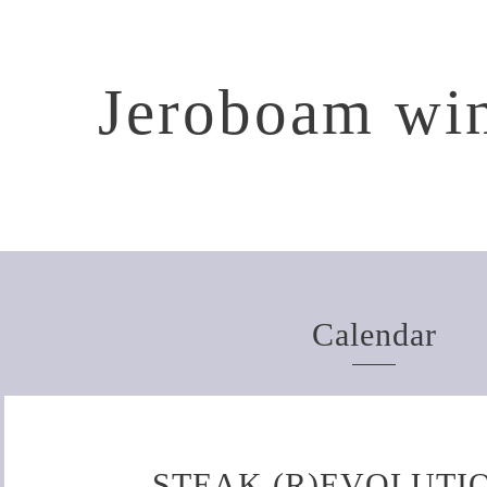
Jeroboam win
Calendar
STEAK (R)EVOLUT