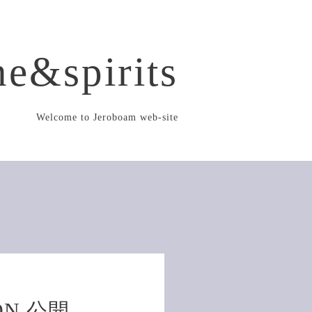
e&spirits
Welcome to Jeroboam web-site
ION 公開