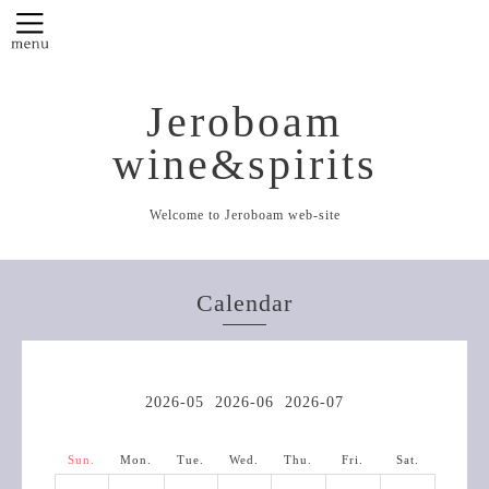
Jeroboam
wine&spirits
Welcome to Jeroboam web-site
Calendar
2026-05
2026-06
2026-07
Sun.
Mon.
Tue.
Wed.
Thu.
Fri.
Sat.