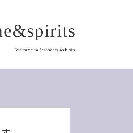
e&spirits
Welcome to Jeroboam web-site
ます。