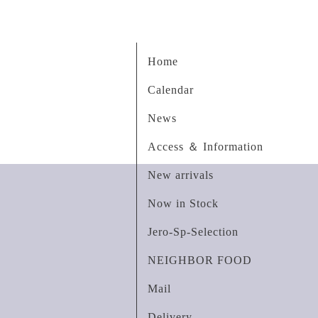
Home
Calendar
News
Access ＆ Information
New arrivals
Now in Stock
Jero-Sp-Selection
NEIGHBOR FOOD
Mail
Delivery