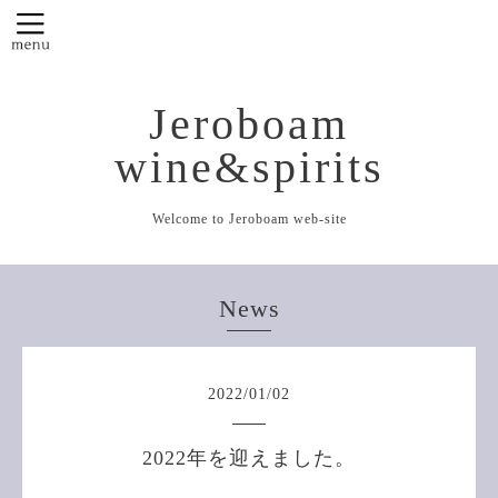
Jeroboam
wine&spirits
Welcome to Jeroboam web-site
News
2022
/
01
/
02
2022年を迎えました。