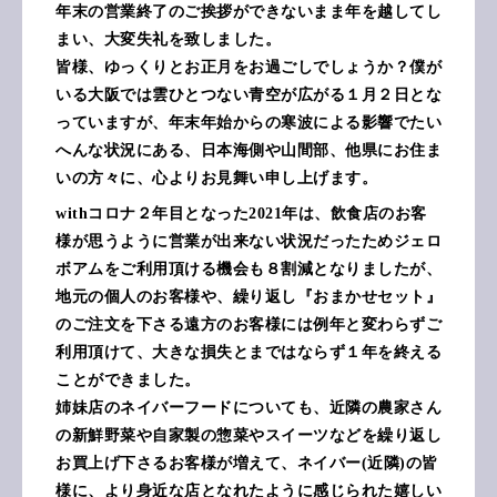
年末の営業終了のご挨拶ができないまま年を越してし
まい、大変失礼を致しました。
皆様、ゆっくりとお正月をお過ごしでしょうか？僕が
いる大阪では雲ひとつない青空が広がる１月２日とな
っていますが、年末年始からの寒波による影響でたい
へんな状況にある、日本海側や山間部、他県にお住ま
いの方々に、心よりお見舞い申し上げます。
withコロナ２年目となった2021年は、飲食店のお客
様が思うように営業が出来ない状況だったためジェロ
ボアムをご利用頂ける機会も８割減となりましたが、
地元の個人のお客様や、繰り返し『おまかせセット』
のご注文を下さる遠方のお客様には例年と変わらずご
利用頂けて
、大きな損失とまではならず１年を終える
ことができました。
姉妹店のネイバーフードについても、近隣の農家さん
の新鮮野菜や自家製の惣菜やスイーツなどを繰り返し
お買上げ下さるお客様が増えて、ネイバー(近隣)の皆
様に、より身近な店となれたように感じられた嬉しい