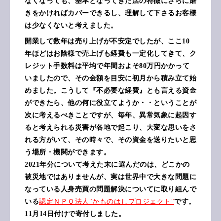
なくなっても、基本となってきた店の特徴にさらに磨
きをかければカバーできるし、理解して下さるお客様
は少なくないと考えました。
開業して数年は売り上げが不安定でしたが、ここ10
年ほどはお陰様で売上げも経費も一定化してきて、ク
レジット手数料は平均で年間およそ80万円かかって
いましたので、その金額を目安に初月から積み立て始
めました。こうして『不必要な経費』とも言える資金
ができたら、他の何に役立てようか・・ということが
次に考えるべきことですが、毎年、異常気象に起因す
ると考えられる災害が各地で起こり、大変な思いをさ
れる方がいて、その時々で、その資金を送りたいと思
う場所・機関ができます。
2021年分について考えた末に選んだのは、どこかの
被災地ではありませんが、実は世界中で大きな問題に
なっている人身売買の問題解決についてに取り組んで
いる
認定ＮＰＯ法人"かものはしプロジェクト"
です。
11月14日付けで寄付しました。