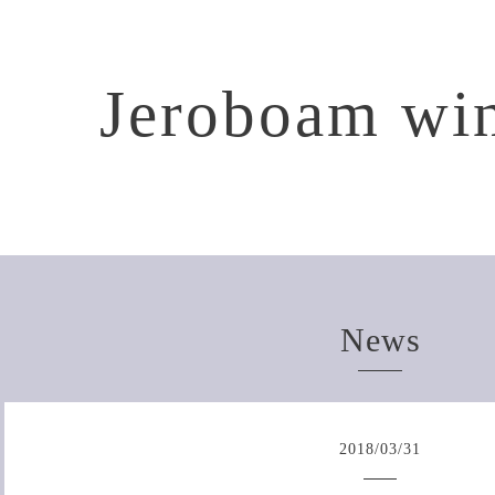
Jeroboam win
News
2018
/
03
/
31