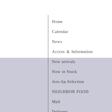
Home
Calendar
News
Access ＆ Information
New arrivals
Now in Stock
Jero-Sp-Selection
NEIGHBOR FOOD
Mail
Delivery