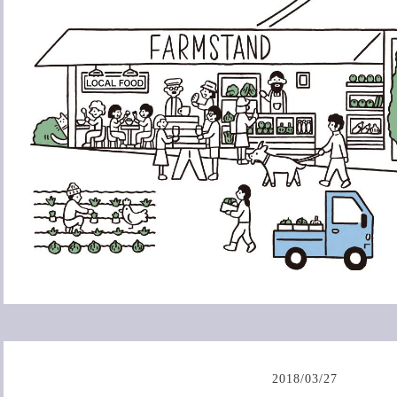
2018
/
03
/
27