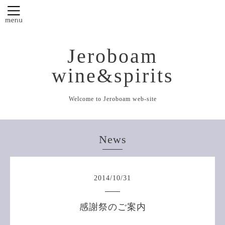
Jeroboam
wine&spirits
Welcome to Jeroboam web-site
News
2014
/
10
/
31
感謝祭のご案内