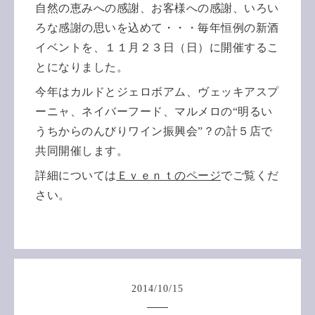
自然の恵みへの感謝、お客様への感謝、いろい
ろな感謝の思い
を込めて・・・毎年恒例の新酒
イベントを、１１月２３日（日）に開催
するこ
とになりました。
今年はカルドとジェロボアム、ヴェッキアスプ
ーニャ、ネイバー
フード、マルメロの“明るい
うちからのんびりワイン振興会”？の計５店で
共同開催します
。
詳細については
Ｅｖｅｎｔのページ
でご覧くだ
さい。
2014
/
10
/
15