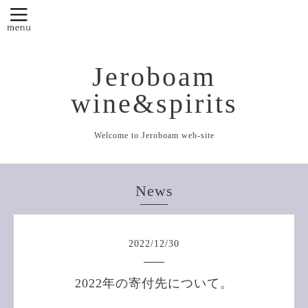
Jeroboam
wine&spirits
Welcome to Jeroboam web-site
News
2022
/
12
/
30
2022年の寄付先について。