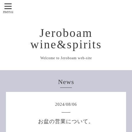
Jeroboam
wine&spirits
Welcome to Jeroboam web-site
News
2024
/
08
/
06
お盆の営業について。