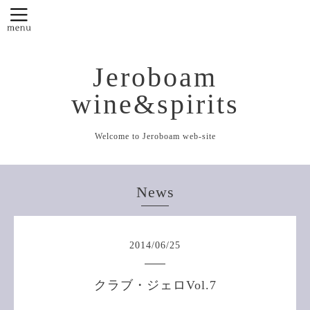
Jeroboam
wine&spirits
Welcome to Jeroboam web-site
News
2014
/
06
/
25
クラブ・ジェロVol.7