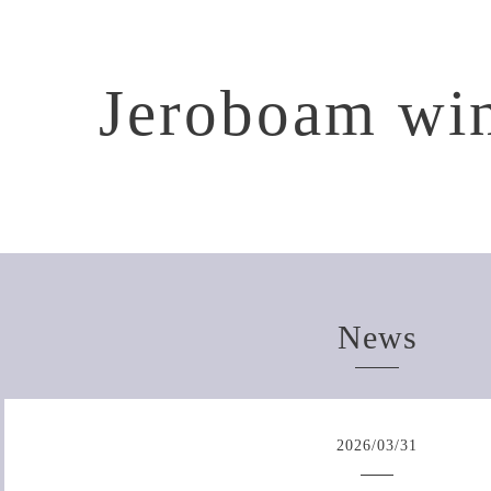
Jeroboam win
News
2026
/
03
/
31