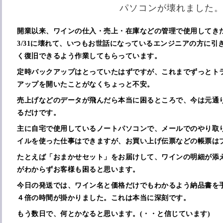
パソコンが壊れました
開業以来、ワインの仕入・売上・在庫などの管理で使用してき
3/31に壊れて、いつもお世話になっているエンジニアの方に引
く復旧できるよう作業してもらっています。
定時バックアップはとっていたはずですが、これまでずっとト
アップを開いたことがなくちょっと不安。
売上げなどのデータが飛んだら本当に困るところで、今は元通
るだけです。
主に自宅で使用しているノートパソコンで、メールでのやり取
イルを使った仕事はできますが、お買い上げ伝票などの帳票は
たとえば「おまかせセット」をお届けして、ワインの明細が添
がわからずお客様も困ると思います。
今日の発送では、ワイン名と価格だけでもわかるよう納品書を
４倍の時間が掛かりました。これは本当に深刻です。
もう数日で、何とかなると思います。(・・と信じています)