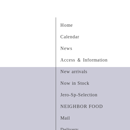
Home
Calendar
News
Access ＆ Information
New arrivals
Now in Stock
Jero-Sp-Selection
NEIGHBOR FOOD
Mail
Delivery