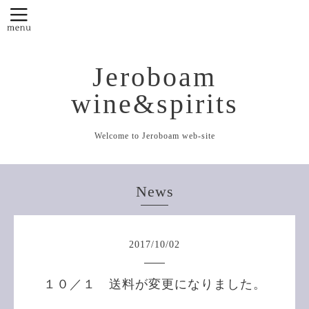
Jeroboam
wine&spirits
Welcome to Jeroboam web-site
News
2017
/
10
/
02
１０／１ 送料が変更になりました。