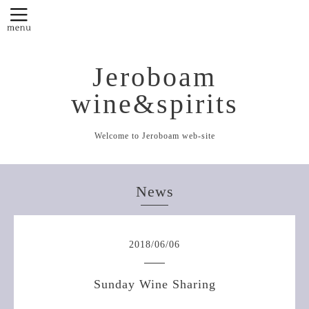
Jeroboam
wine&spirits
Welcome to Jeroboam web-site
News
2018
/
06
/
06
Sunday Wine Sharing