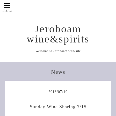
Jeroboam
wine&spirits
Welcome to Jeroboam web-site
News
2018
/
07
/
10
Sunday Wine Sharing 7/15