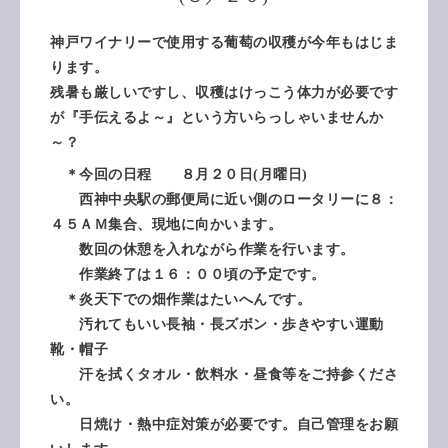
神戸ワイナリーで使用する葡萄の収穫が今年もはじま
ります。
残暑も厳しいですし、収穫はけっこう体力が必要です
が『手伝えるよ～』という方いらっしゃいませんか
～？
＊今回の日程 ８月２０日(月曜日)
西神中央駅の郵便局に近い側のロータリーに８：
４５ＡＭ集合、現地に向かいます。
数回の休憩を入れながら作業を行います。
作業終了は１６：００頃の予定です。
＊炎天下での畑作業はたいへんです。
汚れてもいい長袖・長ズボン・歩きやすい運動
靴・帽子
汗を拭くタオル・飲料水・昼食等をご持参くださ
い。
日焼け・熱中症対策が必要です。自己管理をお願