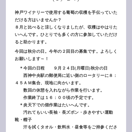
神戸ワイナリーで使用する葡萄の収穫を手伝っていた
だける方はいませんか？
８月と比べると涼しくなりましたが、収穫はやはりた
いへんです。ひとりでも多くの方に参加していただけ
ると助かります。
今回は秋分の日。
今年の２回目の募集です。よろしく
お願いします～！
＊今回の日程 ９月２４日(月曜日)秋分の日
西神中央駅の郵便局に近い側のロータリーに８：
４５ＡＭ集合、現地に向かいます。
数回の休憩を入れながら作業を行います。
作業終了は１６：００頃の予定です。
＊炎天下での畑作業はたいへんです。
汚れてもいい長袖・長ズボン・歩きやすい運動
靴・帽子
汗を拭くタオル・飲料水・昼食等をご持参くださ