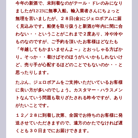
今年の新酒で、未到着なのがテール・ドレのみになり
ましたが12/23に無事入船。輸入業者さんにちょっと
無理を言いましたが、２８日(金)にジェロボアムに届
く見込みです。船便を取り扱うと新酒が年内に間に合
わない・・ということがこれまで２度あり、冷や冷や
ものなのですが、ご予約を頂いたお客様はどなたも
「年越してもかまいませんよ～」とおっしゃる方ばか
り。そっか・・着けばそのほうがいいかもしれないけ
ど、売り手が心配するほどのことでもないのか・・と
思ったりします。
たぶん、ジェロボアムをご支持いただいているお客様
に良い方が多いのでしょう。カスタマー・ハラスメン
トなんていう問題も取りざたされる昨今ですが、あり
がたいことです。
１２／２８に到着し次第、全国でお待ちのお客様に発
送させていただきますので、遠方のかたでなければ遅
くとも３０日までにお届けできます。