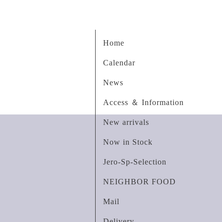
Home
Calendar
News
Access ＆ Information
New arrivals
Now in Stock
Jero-Sp-Selection
NEIGHBOR FOOD
Mail
Delivery