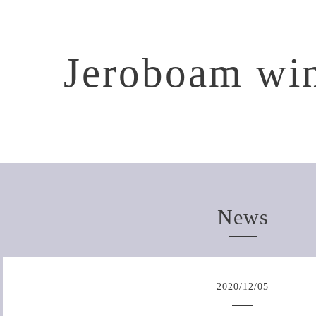
Jeroboam win
News
2020
/
12
/
05