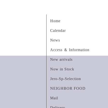
Home
Calendar
News
Access ＆ Information
New arrivals
Now in Stock
Jero-Sp-Selection
NEIGHBOR FOOD
Mail
Delivery