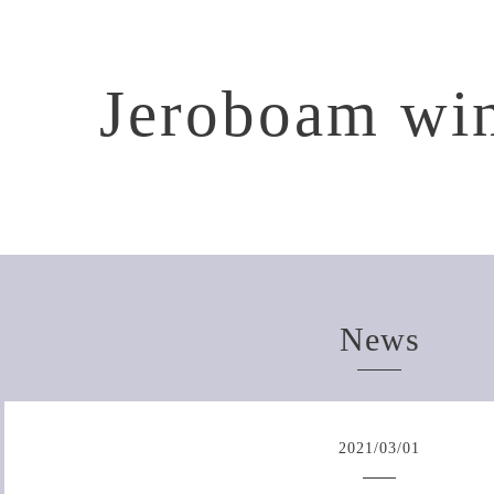
Jeroboam win
News
2021
/
03
/
01