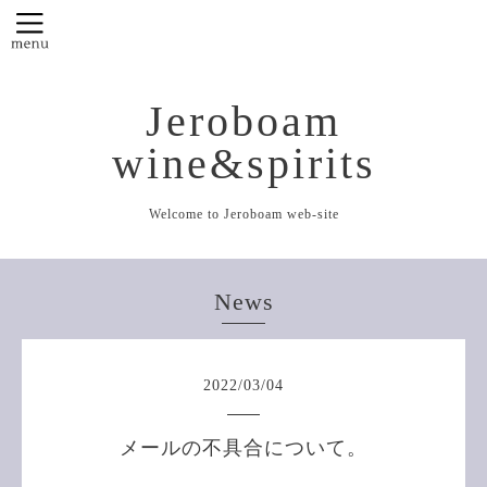
Jeroboam
wine&spirits
Welcome to Jeroboam web-site
News
2022
/
03
/
04
メールの不具合について。