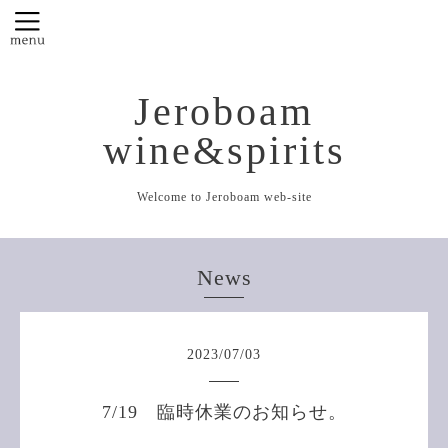
Jeroboam
wine&spirits
Welcome to Jeroboam web-site
News
2023
/
07
/
03
7/19 臨時休業のお知らせ。