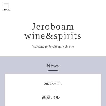
Jeroboam
wine&spirits
Welcome to Jeroboam web-site
News
2026
/
04
/
25
新緑バル！