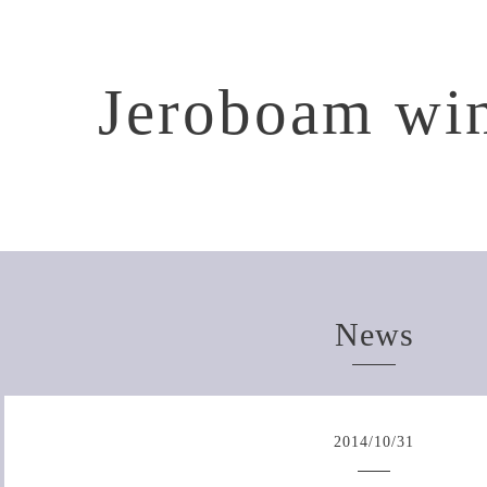
Jeroboam win
News
2014
/
10
/
31