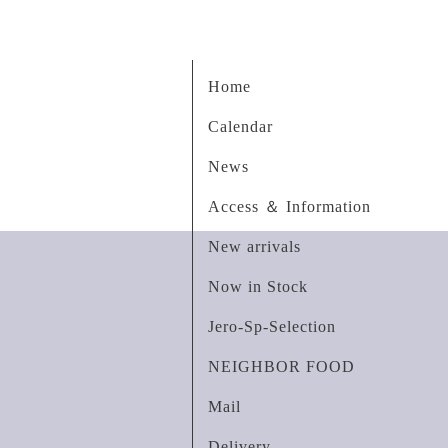
Home
Calendar
News
Access ＆ Information
New arrivals
Now in Stock
Jero-Sp-Selection
NEIGHBOR FOOD
Mail
Delivery