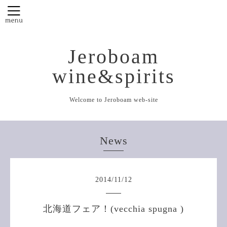
Jeroboam
wine&spirits
Welcome to Jeroboam web-site
News
2014
/
11
/
12
北海道フェア！(vecchia spugna )