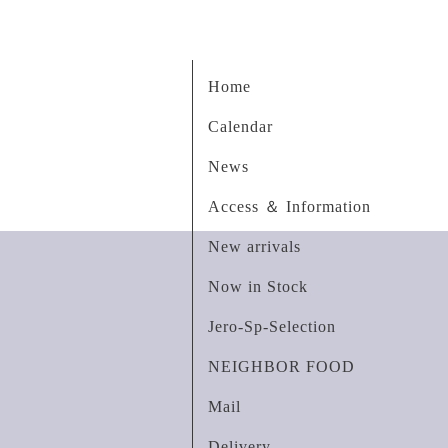
Home
Calendar
News
Access ＆ Information
New arrivals
Now in Stock
Jero-Sp-Selection
NEIGHBOR FOOD
Mail
Delivery