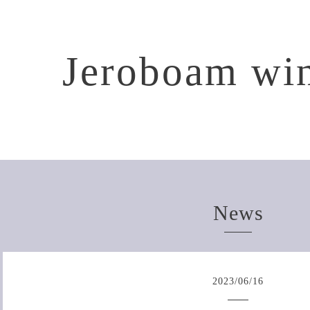
Jeroboam win
News
2023
/
06
/
16