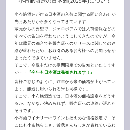
小布施酒造の日本酒(2025年)について
小布施酒造が作る日本酒の入荷に関する問い合わせが
先月あたりから多くなってきています。
蔵元からの要望で、ジェロボアムでは入荷情報などの
すべての告知を行わないようにしてきたのですが、今
年は蔵元の都合で各販売店へのリリースに関しての連
絡が遅れたため、お取引のあるお客様へのお知らせが
まったくできていません。
そこで、今週中だけの期間限定での告知といたします
が・・
『今年も日本酒は発売されます！』
皆様ご存じのように、昨年から米の価格が上がってい
ます。醸造に用いられる米も同様です。
そこで、小布施酒造では、日本酒の価格設定をどうす
るか、なかなか決められず、販売店への連絡が遅れた
そうです。
小布施ワイナリーのワインも控えめな価格設定で、そ
こにも小布施らしさ、曽我さんらしさが表れているわ