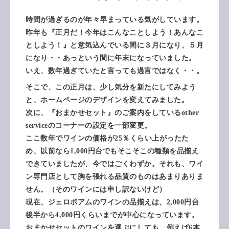
時間が過ぎるのが年々早まっている気がしています。
昨年も『正月だ！今年はこんなことしよう！あんなこ
としよう！』と意気込んでいる間に３月になり、５月
になり・・あっという間に年末になっていました。
いえ、数年過ぎていたと言っても過言ではなく・・。
そこで、この正月は、少し気分を新たにしてみよう
と、ホームページのデザインを変えてみました。
次に、『おまかせセット』のご案内をしているother
serviceのコーナーの設定を一部変更。
ここ数年でワインの価格が25％くらい上がったた
め、以前なら1,000円台でもそこそこの種類を品揃え
できていましたが、今ではごくわずか。それも、ワイ
ン専門店として胸を張れる品質のものはあまりありま
せん。（そのワインには申し訳ないけど）
現在、ジェロボアムのワインの品揃えは、2,000円台
後半から4,000円くらいまでが中心になっています。
おまかせセットのワインを選ぶにしても、例えば6本