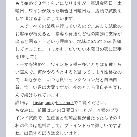
もう始めて３年くらいになりますが、毎週金曜日・土
曜日、ワインが残った場合は日曜日も、店頭で試飲を
して頂けるようにしています。
一人ですべての業務を行っているので、あまり試飲の
お客様が増えると、接客や発送など他の業務に支障が
出ると困る・・という理由で、地味にSNSでのみ告知
してきました。（しかも、だいたい木曜日の夜に記事
をUPして）
テーマを決めて、ワインを５種～多いときは８種くら
い選んで。何かやろうとすると凝ってしまう性格なの
で、我ながら、いつも良いセレクションだと自画自
賛。忙しい週は大変ですが、今のところ僕自身も楽し
んで続けられています。
詳細は、
Instagram
か
Facebook
でご覧ください。
ちなみに、前回は1/4の日曜日でしたが、４種のブラ
インド試飲で、生産国と葡萄品種が当たったらその１
杯の代金は無料にして。ブラインドって難しいですよ
ね。出題するほうは楽しいけど。