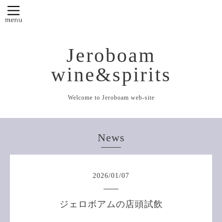
Jeroboam
wine&spirits
Welcome to Jeroboam web-site
News
2026
/
01
/
07
ジェロボアムの店頭試飲