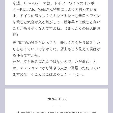
今週、1/9～のテーマは、ドイツ・ワインのインポー
ターKlein Aber Weinさん特集にしようと思っていま
す。ドイツの清々しくてキレっキレっな辛口のワイン
を飲むと気合が入る気がして、新年早々に飲むと良い
ことがありそうなんですよね。（まったくの個人的見
解）
専門店での試飲といっても、難しく考えたり緊張した
りしなくていいですからね。店主もこう見えて実はゆ
るゆるですから。
ただ、立ち飲み屋さんではないので、ただ飲む、と
か、テンション上がり過ぎる人はご退場いただいてい
ますので、そこんとこはよろしく・・ねー。
2026
/
01
/
05